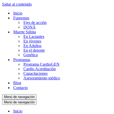
Saltar al contenido
Inicio
Fupremus
Ejes de acción
DONÁ
Muerte Súbita
En Lactantes
En jóvenes
En Adultos
En el deporte
Genética
Programas
Programa CardioGEN
Cardio Acreditación
Capacitaciones
Asesoramiento médico
Blog
Contacto
Menú de navegación
Menú de navegación
Inicio