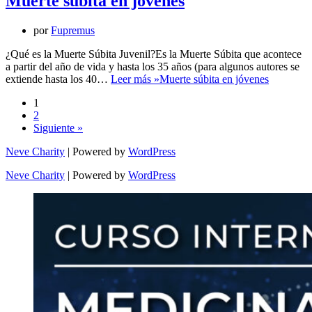
Muerte súbita en jóvenes
por
Fupremus
¿Qué es la Muerte Súbita Juvenil?Es la Muerte Súbita que acontece
a partir del año de vida y hasta los 35 años (para algunos autores se
extiende hasta los 40…
Leer más »
Muerte súbita en jóvenes
1
2
Siguiente »
Neve Charity
| Powered by
WordPress
Neve Charity
| Powered by
WordPress