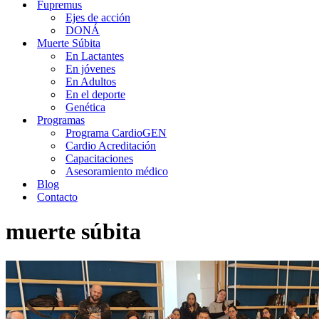
Fupremus
Ejes de acción
DONÁ
Muerte Súbita
En Lactantes
En jóvenes
En Adultos
En el deporte
Genética
Programas
Programa CardioGEN
Cardio Acreditación
Capacitaciones
Asesoramiento médico
Blog
Contacto
muerte súbita