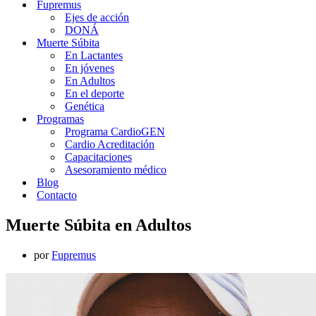
Fupremus
Ejes de acción
DONÁ
Muerte Súbita
En Lactantes
En jóvenes
En Adultos
En el deporte
Genética
Programas
Programa CardioGEN
Cardio Acreditación
Capacitaciones
Asesoramiento médico
Blog
Contacto
Muerte Súbita en Adultos
por
Fupremus