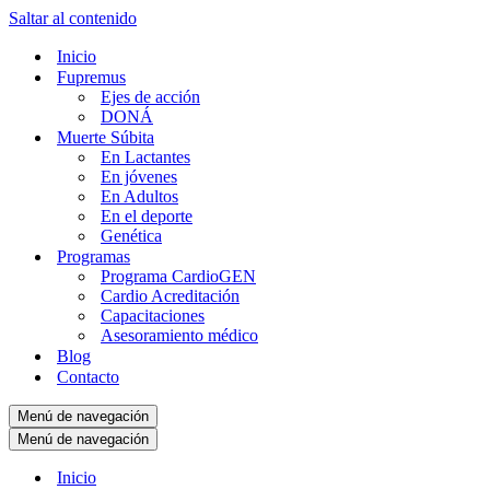
Saltar al contenido
Inicio
Fupremus
Ejes de acción
DONÁ
Muerte Súbita
En Lactantes
En jóvenes
En Adultos
En el deporte
Genética
Programas
Programa CardioGEN
Cardio Acreditación
Capacitaciones
Asesoramiento médico
Blog
Contacto
Menú de navegación
Menú de navegación
Inicio